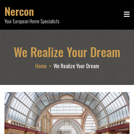
Skip
Nercon
to
content
Your European Home Specialists
We Realize Your Dream
Home
We Realize Your Dream