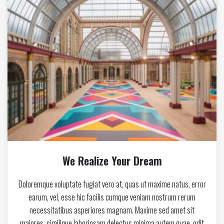
We Realize Your Dream
Doloremque voluptate fugiat vero at, quas ut maxime natus, error
earum, vel, esse hic facilis cumque veniam nostrum rerum
necessitatibus asperiores magnam. Maxime sed amet sit
maiores, similique laboriosam delectus minima autem quae, odit