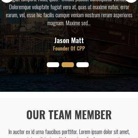
minima autem quae, odit quibusdam totam deserunt vitae fugit ip
es
rerum vero eligendi . Facilis iste aut sequi ea saepe pariatur…
Senorita Klark
Marketing Manager
OUR TEAM MEMBER
In auctor ex id urna faucibus porttitor. Lorem ipsum dolor sit amet,