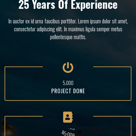
25 Years Of Experience
In auctor ex id urna faucibus porttitor. Lorem ipsum dolor sit amet,
consectetur adipiscing elit. In maximus ligula semper metus
pellentesque mattis.
,
5
0
0
0
PROJECT DONE
,
4
5
0
0
9