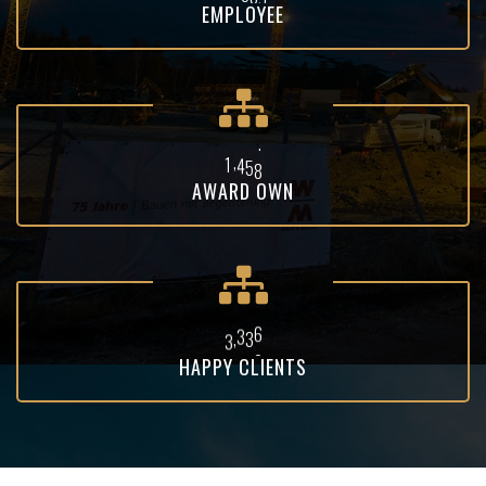
EMPLOYEE
,
1
5
5
1
AWARD OWN
,
4
5
0
0
HAPPY CLIENTS