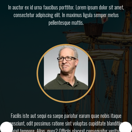
In auctor ex id urna faucibus porttitor. Lorem ipsum dolor sit amet,
consectetur adipiscing elit. In maximus ligula semper metus
pellentesque mattis.
Doloremque voluptate fugiat vero at, quas ut maxime natus, err
earum, vel, esse hic facilis cumque veniam nostrum rerum asperio
magnam. Maxime sed amet sit maiores, similique laboriosam dele